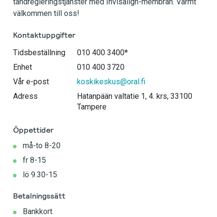
tandregleringstjänster med Invisalign-membran. Varmt
välkommen till oss!
Kontaktuppgifter
Tidsbeställning
010 400 3400*
Enhet
010 400 3720
Vår e-post
koskikeskus@oral.fi
Adress
Hatanpään valtatie 1, 4. krs, 33100
Tampere
Öppettider
må-to 8-20
fr 8-15
lö 9.30-15
Betalningssätt
Bankkort