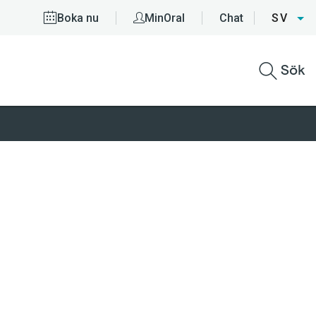
Boka nu
MinOral
Chat
SV
Sök