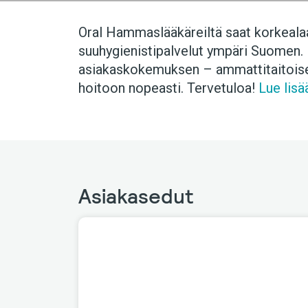
Oral Hammaslääkäreiltä saat korkealaa
suuhygienistipalvelut ympäri Suomen. 
asiakaskokemuksen – ammattitaitoisest
hoitoon nopeasti. Tervetuloa!
Lue lisä
Asiakasedut