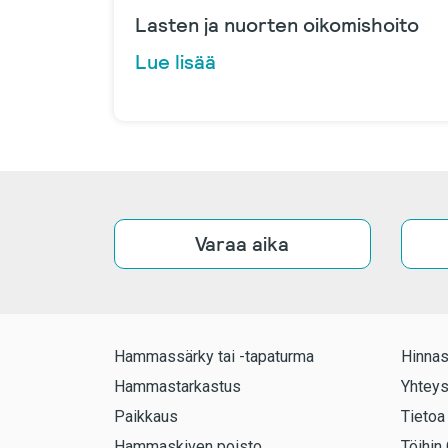
Lasten ja nuorten oikomishoito
Lue lisää
Varaa aika
Hammassärky tai -tapaturma
Hinnas
Hammastarkastus
Yhteys
Paikkaus
Tietoa
Hammaskiven poisto
Töihin 