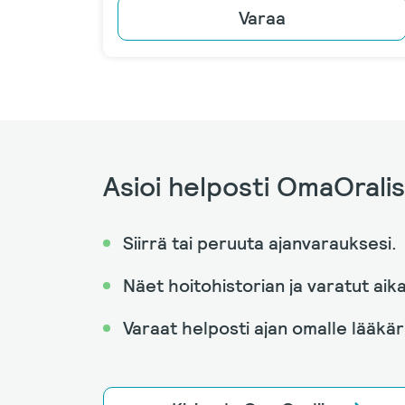
Varaa
Asioi helposti OmaOrali
Siirrä tai peruuta ajanvarauksesi.
Näet hoitohistorian ja varatut aika
Varaat helposti ajan omalle lääkäri