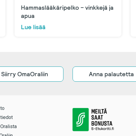
Hammaslääkäripelko – vinkkejä ja
apua
Lue lisää
Siirry OmaOraliin
Anna palautetta
to
tiedot
 Oralista
Oraliin