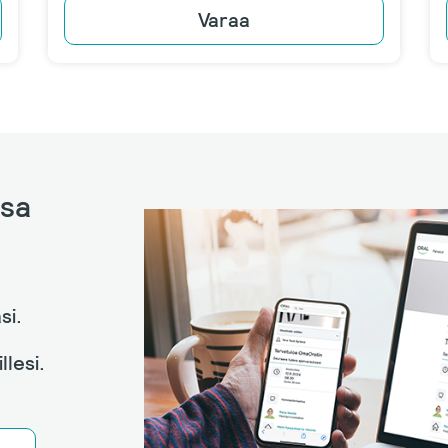
Varaa
ssa
si.
llesi.