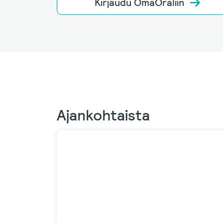
Kirjaudu OmaOraliin
Ajankohtaista