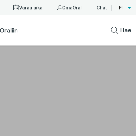
Varaa aika
OmaOral
Chat
FI
Hae
Oraliin