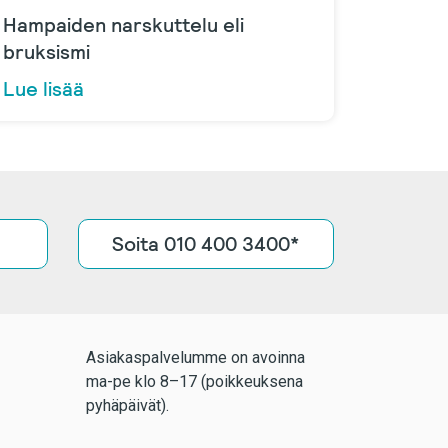
Hampaiden narskuttelu eli
bruksismi
Lue lisää
Soita 010 400 3400*
Asiakaspalvelumme on avoinna
ma-pe klo 8–17 (poikkeuksena
pyhäpäivät).