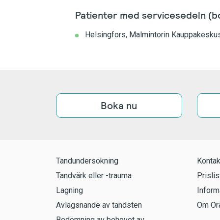
Patienter med servicesedeln (bo
Helsingfors, Malmintorin Kauppakesku
Boka nu
Tandundersökning
Kontak
Tandvärk eller -trauma
Prislis
Lagning
Inform
Avlägsnande av tandsten
Om Ora
Bedömning av behovet av