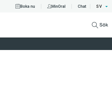
Boka nu
MinOral
Chat
SV
Sök