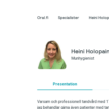
Oral.fi
Specialister
Heini Holo
Heini Holopa
Munhygienist
Presentation
Varsam och professionell tandvård med 17
jag behandlar gärna även patienter med ta