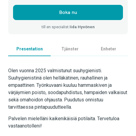
Boka nu
till en specialist
Iida Hyvönen
Presentation
Tjänster
Enheter
Olen vuonna 2025 valmistunut suuhygienisti.
Suuhygienistinä olen helläkätinen, rauhallinen ja
empaattinen. Työnkuvaani kuuluu hammaskiven ja
värjäymien poisto, soodapuhdistus, hampaiden valkaisut
sekä omahoidon ohjausta. Puudutus onnistuu
tarvittaessa pintapuudutteella.
Palvelen mielelläni kaikenikäisiä potilaita. Tervetuloa
vastaanotolleni!