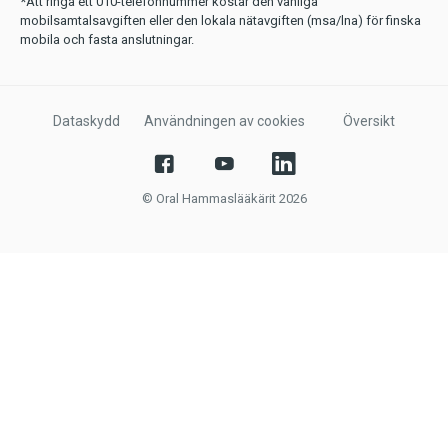
*Att ringa ett 010-telefonnummer kostar den vanliga
mobilsamtalsavgiften eller den lokala nätavgiften (msa/lna) för finska
mobila och fasta anslutningar.
Dataskydd
Användningen av cookies
Översikt
© Oral Hammaslääkärit 2026