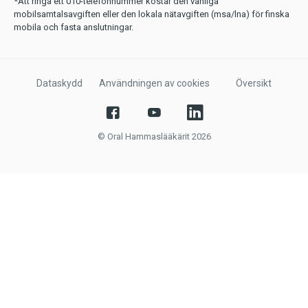
*Att ringa ett 010-telefonnummer kostar den vanliga
mobilsamtalsavgiften eller den lokala nätavgiften (msa/lna) för finska
mobila och fasta anslutningar.
Dataskydd
Användningen av cookies
Översikt
© Oral Hammaslääkärit 2026