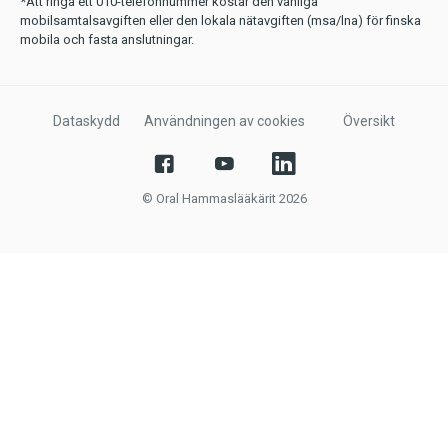
*Att ringa ett 010-telefonnummer kostar den vanliga
mobilsamtalsavgiften eller den lokala nätavgiften (msa/lna) för finska
mobila och fasta anslutningar.
Dataskydd
Användningen av cookies
Översikt
© Oral Hammaslääkärit 2026