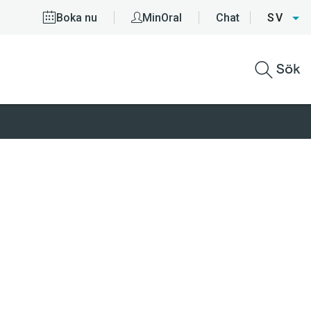
Boka nu
MinOral
Chat
SV
Sök