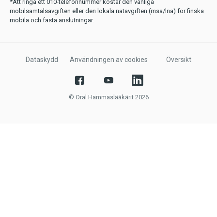
*Att ringa ett 010-telefonnummer kostar den vanliga
mobilsamtalsavgiften eller den lokala nätavgiften (msa/lna) för finska
mobila och fasta anslutningar.
Dataskydd
Användningen av cookies
Översikt
© Oral Hammaslääkärit 2026