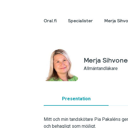
Oral.fi
Specialister
Merja Sihv
Merja Sihvon
Allmäntandläkare
Presentation
Mitt och min tandskötare Pia Pakaléns ge
och behagligt som möjligt.