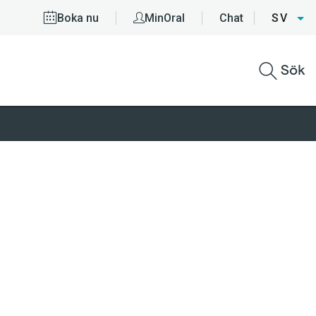
Boka nu
MinOral
Chat
SV
Sök