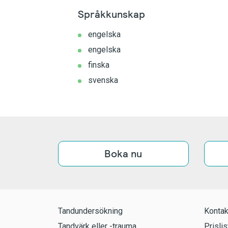
Språkkunskap
engelska
engelska
finska
svenska
Boka nu
Tandundersökning
Kontak
Tandvärk eller -trauma
Prislis