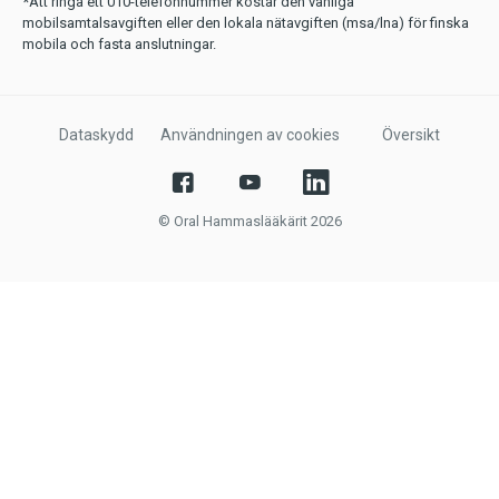
*Att ringa ett 010-telefonnummer kostar den vanliga
mobilsamtalsavgiften eller den lokala nätavgiften (msa/lna) för finska
mobila och fasta anslutningar.
Dataskydd
Användningen av cookies
Översikt
© Oral Hammaslääkärit 2026