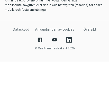
*Att ringa ett 010-telefonnummer kostar den vanliga
mobilsamtalsavgiften eller den lokala nätavgiften (msa/lna) för finska
mobila och fasta anslutningar.
Dataskydd
Användningen av cookies
Översikt
© Oral Hammaslääkärit 2026