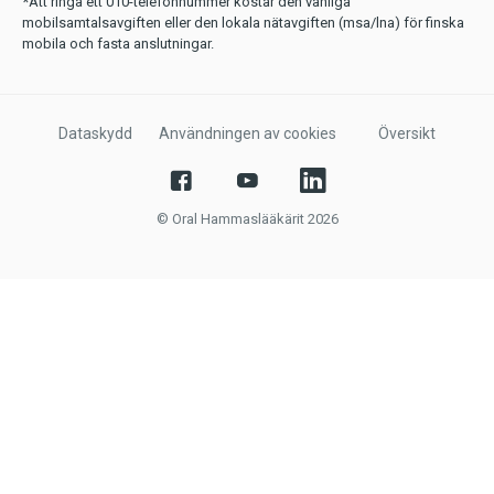
*Att ringa ett 010-telefonnummer kostar den vanliga
mobilsamtalsavgiften eller den lokala nätavgiften (msa/lna) för finska
mobila och fasta anslutningar.
Dataskydd
Användningen av cookies
Översikt
© Oral Hammaslääkärit 2026