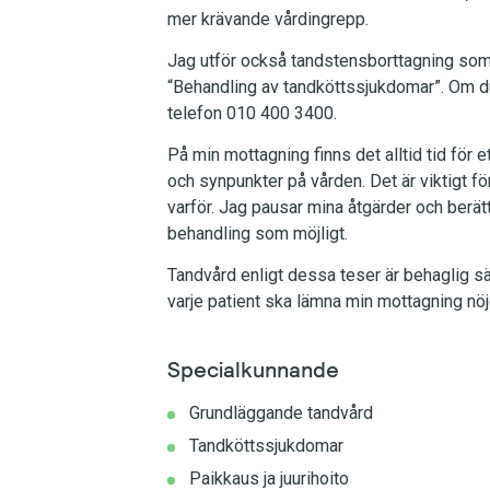
mer krävande vårdingrepp.
Jag utför också tandstensborttagning som d
“Behandling av tandköttssjukdomar”. Om d
telefon 010 400 3400.
På min mottagning finns det alltid tid för 
och synpunkter på vården. Det är viktigt f
varför. Jag pausar mina åtgärder och berätt
behandling som möjligt.
Tandvård enligt dessa teser är behaglig sär
varje patient ska lämna min mottagning nö
Specialkunnande
Grundläggande tandvård
Tandköttssjukdomar
Paikkaus ja juurihoito