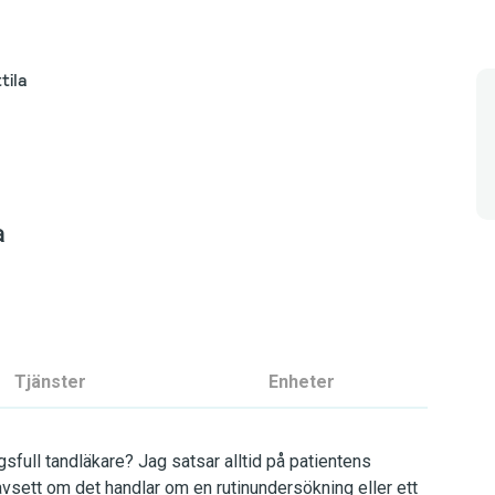
tila
a
Tjänster
Enheter
sfull tandläkare? Jag satsar alltid på patientens
avsett om det handlar om en rutinundersökning eller ett