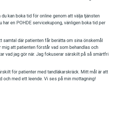
u kan boka tid för online genom att välja tjänsten
u har en POHDE servicekupong, vänligen boka tid per
ett samtal där patienten får berätta om sina önskemål
ör mig att patienten förstår vad som behandlas och
ar vad jag gör när. Jag fokuserar särskilt på så smärtfri
skilt för patienter med tandläkarskräck. Mitt mål är att
jd och med ett leende. Vi ses på min mottagning!