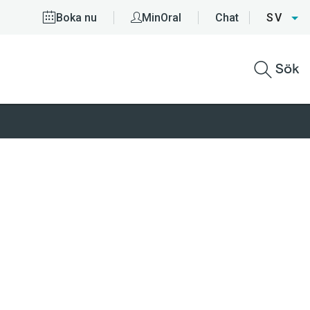
Boka nu
MinOral
Chat
SV
Sök