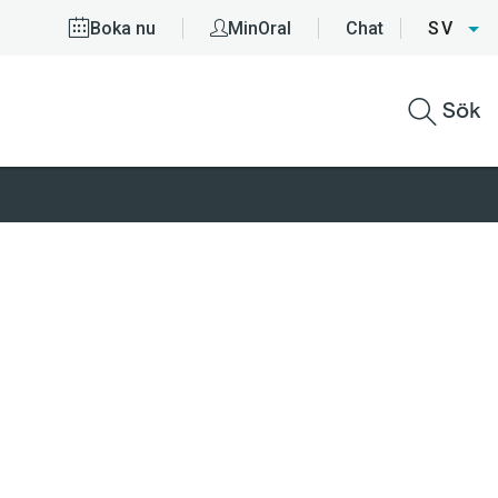
Boka nu
MinOral
Chat
SV
Sök