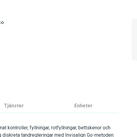
to
Tjänster
Enheter
 kontroller, fyllningar, rotfyllningar, bettskenor och
ag diskreta tandregleringar med Invisalign Go-metoden.