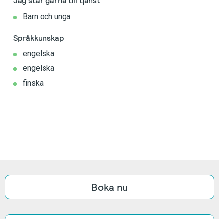
Jag står gärna till tjänst
Barn och unga
Språkkunskap
engelska
engelska
finska
Boka nu