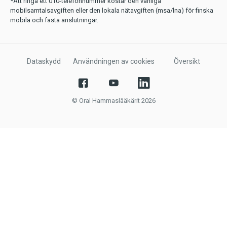
*Att ringa ett 010-telefonnummer kostar den vanliga
mobilsamtalsavgiften eller den lokala nätavgiften (msa/lna) för finska
mobila och fasta anslutningar.
Dataskydd
Användningen av cookies
Översikt
© Oral Hammaslääkärit 2026