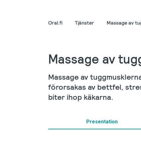
Oral.fi
Tjänster
Massage av tu
Massage av tug
Massage av tuggmusklerna
förorsakas av bettfel, str
biter ihop käkarna.
Presentation