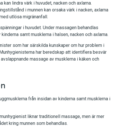
kan lindra värk i huvudet, nacken och axlarna.
gstillstånd i munnen kan orsaka värk i nacken, axlarna
h med utlösa migränanfall.
spänningar i huvudet. Under massagen behandlas
 kinderna samt musklerna i halsen, nacken och axlarna.
nister som har särskilda kunskaper om hur problem i
Munhygienisterna har beredskap att identifiera besvär
 avslappnande massage av musklerna i käken och
en
ggmusklerna från insidan av kinderna samt musklerna i
nhygienist liknar traditionell massage, men är mer
rådet kring munnen som behandlas.