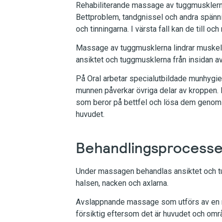
Rehabiliterande massage av tuggmusklerna 
Bettproblem, tandgnissel och andra spännin
och tinningarna.
I värsta fall kan de till oc
Massage av tuggmusklerna lindrar muskel
ansiktet och tuggmusklerna från insidan av
På Oral arbetar specialutbildade munhygie
munnen påverkar övriga delar av kroppen. 
som beror på bettfel och lösa dem genom
huvudet.
Behandlingsprocess
Under massagen behandlas ansiktet och tu
halsen, nacken och axlarna.
Avslappnande massage som utförs av en mu
försiktig eftersom det är huvudet och om