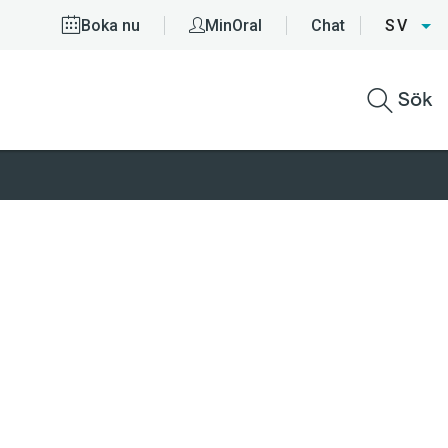
Boka nu
MinOral
Chat
SV
Sök