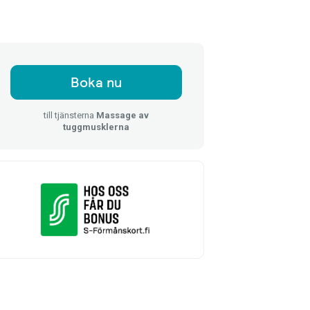
Boka nu
till tjänsterna
Massage av
tuggmusklerna