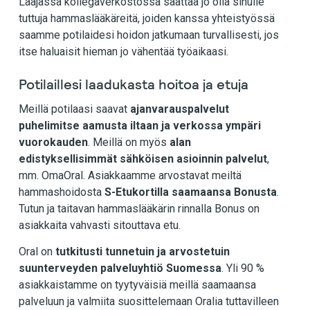
Laajassa kollegaverkostossa saattaa jo olla sinulle
tuttuja hammaslääkäreitä, joiden kanssa yhteistyössä
saamme potilaidesi hoidon jatkumaan turvallisesti, jos
itse haluaisit hieman jo vähentää työaikaasi.
Potilaillesi laadukasta hoitoa ja etuja
Meillä potilaasi saavat
ajanvarauspalvelut
puhelimitse aamusta iltaan ja verkossa ympäri
vuorokauden
. Meillä on myös
alan
edistyksellisimmät sähköisen asioinnin palvelut
,
mm. OmaOral. Asiakkaamme arvostavat meiltä
hammashoidosta
S-Etukortilla saamaansa Bonusta
.
Tutun ja taitavan hammaslääkärin rinnalla Bonus on
asiakkaita vahvasti sitouttava etu.
Oral on
tutkitusti tunnetuin ja arvostetuin
suunterveyden palveluyhtiö Suomessa
. Yli 90 %
asiakkaistamme on tyytyväisiä meillä saamaansa
palveluun ja valmiita suosittelemaan Oralia tuttavilleen