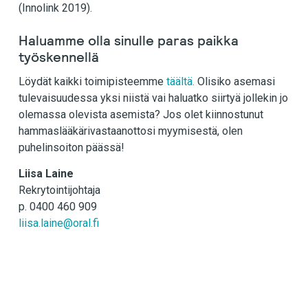
(Innolink 2019).
Haluamme olla sinulle paras paikka
työskennellä
Löydät kaikki toimipisteemme
täältä.
Olisiko asemasi
tulevaisuudessa yksi niistä vai haluatko siirtyä jollekin jo
olemassa olevista asemista? Jos olet kiinnostunut
hammaslääkärivastaanottosi myymisestä, olen
puhelinsoiton päässä!
Liisa Laine
Rekrytointijohtaja
p. 0400 460 909
liisa.laine@oral.fi