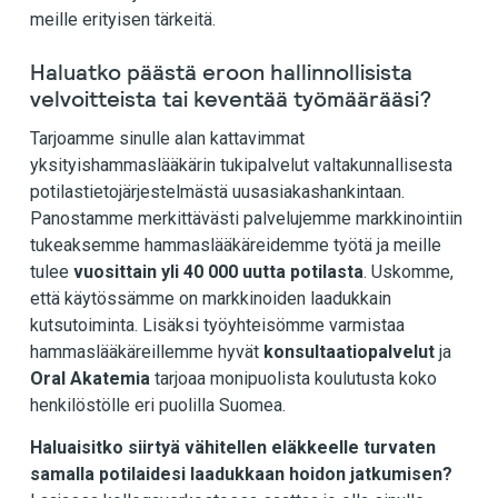
meille erityisen tärkeitä.
Haluatko päästä eroon hallinnollisista
velvoitteista tai keventää työmäärääsi?
Tarjoamme sinulle alan kattavimmat
yksityishammaslääkärin tukipalvelut valtakunnallisesta
potilastietojärjestelmästä uusasiakashankintaan.
Panostamme merkittävästi palvelujemme markkinointiin
tukeaksemme hammaslääkäreidemme työtä ja meille
tulee
vuosittain yli 40 000 uutta potilasta
. Uskomme,
että käytössämme on markkinoiden laadukkain
kutsutoiminta. Lisäksi työyhteisömme varmistaa
hammaslääkäreillemme hyvät
konsultaatiopalvelut
ja
Oral Akatemia
tarjoaa monipuolista koulutusta koko
henkilöstölle eri puolilla Suomea.
Haluaisitko siirtyä vähitellen eläkkeelle turvaten
samalla potilaidesi laadukkaan hoidon jatkumisen?