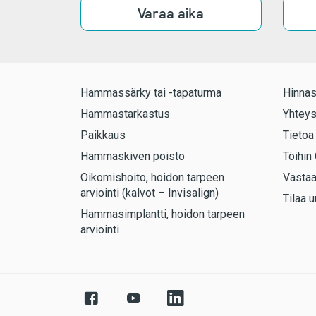
Varaa aika
Hammassärky tai -tapaturma
Hinnas
Hammastarkastus
Yhteys
Paikkaus
Tietoa
Hammaskiven poisto
Töihin 
Oikomishoito, hoidon tarpeen
Vasta
arviointi (kalvot – Invisalign)
Tilaa u
Hammasimplantti, hoidon tarpeen
arviointi