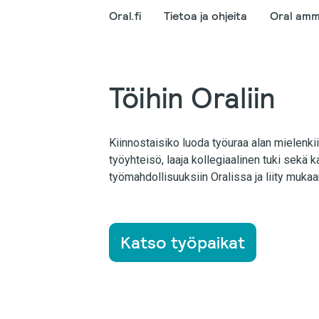
Oral.fi
Tietoa ja ohjeita
Oral amma
Töihin Oraliin
Kiinnostaisiko luoda työuraa alan mielen
työyhteisö, laaja kollegiaalinen tuki sekä k
työmahdollisuuksiin Oralissa ja liity mu
Katso työpaikat