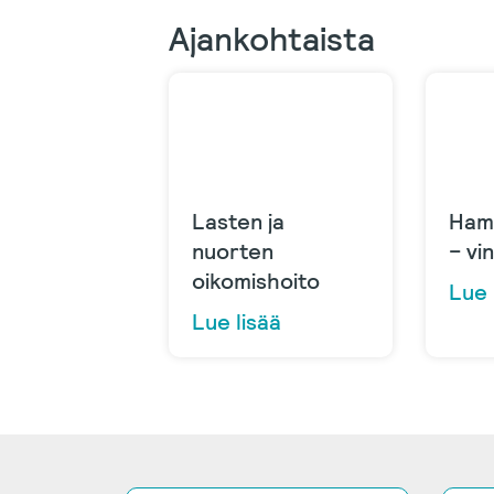
Ajankohtaista
Lasten ja
Ham
nuorten
– vi
oikomishoito
Lue 
Lue lisää