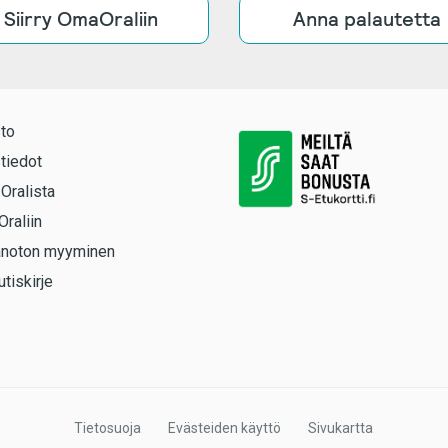
Siirry OmaOraliin
Anna palautetta
to
tiedot
 Oralista
Oraliin
anoton myyminen
utiskirje
Tietosuoja
Evästeiden käyttö
Sivukartta