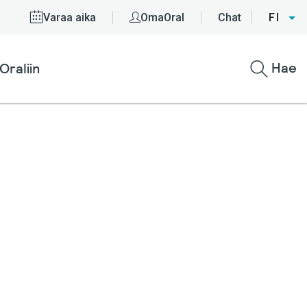
Varaa aika
OmaOral
Chat
FI
Hae
Oraliin