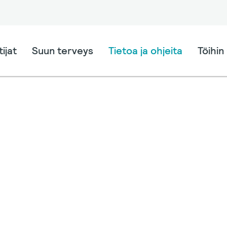
ijat
Suun terveys
Tietoa ja ohjeita
Töihin 