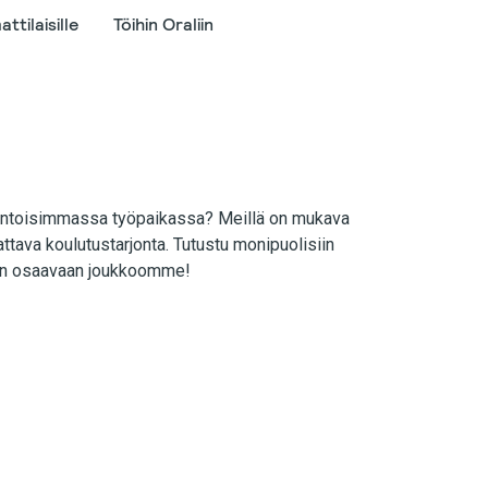
ttilaisille
Töihin Oraliin
kiintoisimmassa työpaikassa? Meillä on mukava
attava koulutustarjonta. Tutustu monipuolisiin
kaan osaavaan joukkoomme!