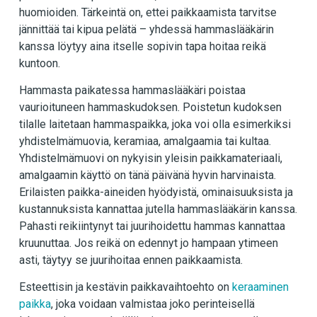
huomioiden. Tärkeintä on, ettei paikkaamista tarvitse
jännittää tai kipua pelätä – yhdessä hammaslääkärin
kanssa löytyy aina itselle sopivin tapa hoitaa reikä
kuntoon.
Hammasta paikatessa hammaslääkäri poistaa
vaurioituneen hammaskudoksen. Poistetun kudoksen
tilalle laitetaan hammaspaikka, joka voi olla esimerkiksi
yhdistelmämuovia, keramiaa, amalgaamia tai kultaa.
Yhdistelmämuovi on nykyisin yleisin paikkamateriaali,
amalgaamin käyttö on tänä päivänä hyvin harvinaista.
Erilaisten paikka-aineiden hyödyistä, ominaisuuksista ja
kustannuksista kannattaa jutella hammaslääkärin kanssa.
Pahasti reikiintynyt tai juurihoidettu hammas kannattaa
kruunuttaa. Jos reikä on edennyt jo hampaan ytimeen
asti, täytyy se juurihoitaa ennen paikkaamista.
Esteettisin ja kestävin paikkavaihtoehto on
keraaminen
paikka
, joka voidaan valmistaa joko perinteisellä