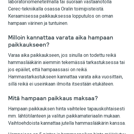
laboratoriomenetelmällä tai suoraan vastaanotolla
Cerec-tekniikalla osassa Oralin toimipisteistä.
Keraamisessa paikkauksessa lopputulos on oman
hampaan värinen ja tuntuinen.
Milloin kannattaa varata aika hampaan
paikkaukseen?
Varaa aika paikkaukseen, jos sinulla on todettu reikä
hammaslääkärin aiemmin tekemässä tarkastuksessa tai
jos epäilet, että hampaassasi on reikä.
Hammastarkastukseen kannattaa varata aika vuosittain,
sillä reikä ei useinkaan ilmoita itsestään etukäteen.
Mitä hampaan paikkaus maksaa?
Hampaan paikkauksen hinta vaihtelee tapauskohtaisesti
mm. lähtötilanteen ja valitun paikkamateriaalin mukaan.
Vaihtoehdoista kannattaa jutella hammaslääkärin kanssa.