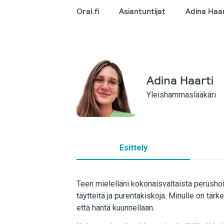
Oral.fi
Asiantuntijat
Adina Haar
Adina Haarti
Yleishammaslääkäri
Esittely
Teen mielelläni kokonaisvaltaista perusho
täytteitä ja purentakiskoja. Minulle on tä
että häntä kuunnellaan.