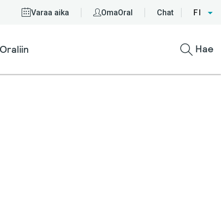
Varaa aika
OmaOral
Chat
FI
Hae
Oraliin