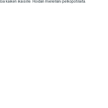
toa kaiken ikäisille. Hoidan mielelläni pelkopotilaita.