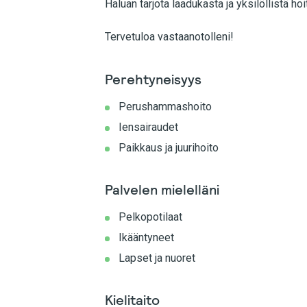
Haluan tarjota laadukasta ja yksilöllistä hoi
Tervetuloa vastaanotolleni!
Perehtyneisyys
Perushammashoito
Iensairaudet
Paikkaus ja juurihoito
Palvelen mielelläni
Pelkopotilaat
Ikääntyneet
Lapset ja nuoret
Kielitaito