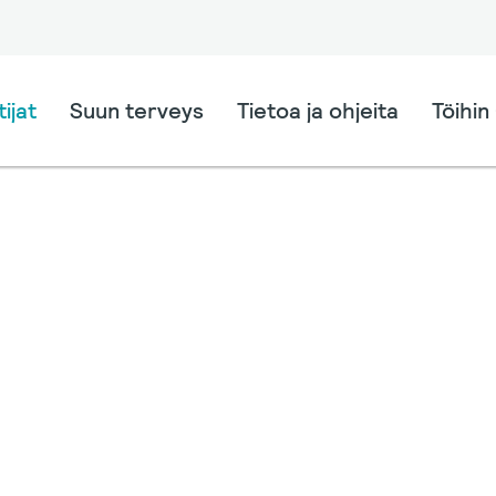
ijat
Suun terveys
Tietoa ja ohjeita
Töihin 