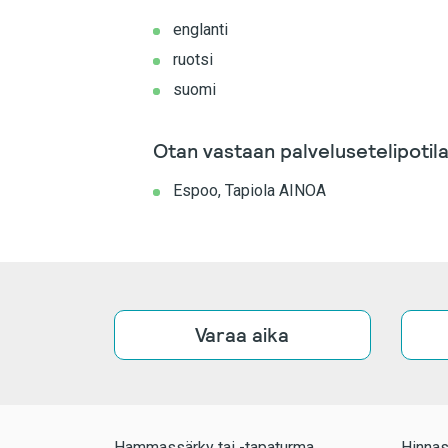
englanti
ruotsi
suomi
Otan vastaan palvelusetelipotila
Espoo, Tapiola AINOA
Varaa aika
Hammassärky tai -tapaturma
Hinnas