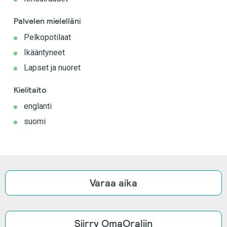
Palvelen mielelläni
Pelkopotilaat
Ikääntyneet
Lapset ja nuoret
Kielitaito
englanti
suomi
Varaa aika
Siirry OmaOraliin