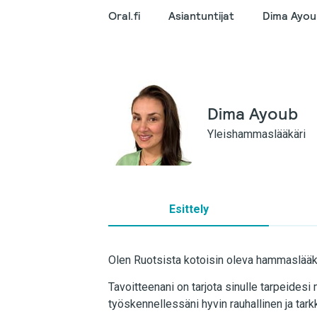
Oral.fi
Asiantuntijat
Dima Ayo
Dima Ayoub
Yleishammaslääkäri
Esittely
Olen Ruotsista kotoisin oleva hammaslääkä
Tavoitteenani on tarjota sinulle tarpeidesi 
työskennellessäni hyvin rauhallinen ja tar