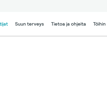
ijat
Suun terveys
Tietoa ja ohjeita
Töihin 