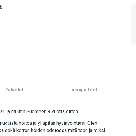
ub
Palvelut
Toimipisteet
ri ja muutin Suomeen 9 vuotta sitten.
mukaista hoitoa ja ylläpitää hyvinvointiasi. Olen
kka sekä kerron hoidon edetessä mitä teen ja miksi.