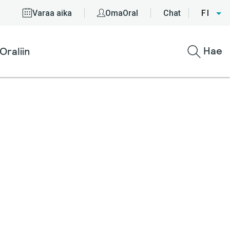
Varaa aika
OmaOral
Chat
FI
Hae
Oraliin