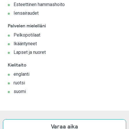
Esteettinen hammashoito
Iensairaudet
Palvelen mielelläni
Pelkopotilaat
Ikääntyneet
Lapset ja nuoret
Kielitaito
englanti
ruotsi
suomi
Varaa aika