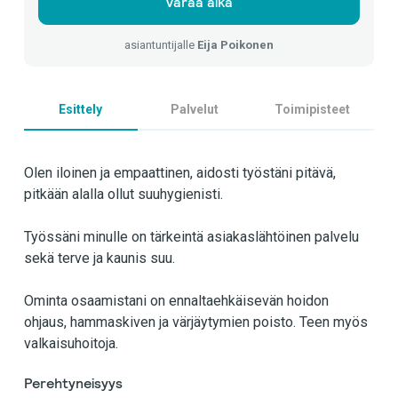
Varaa aika
asiantuntijalle
Eija Poikonen
Esittely
Palvelut
Toimipisteet
Olen iloinen ja empaattinen, aidosti työstäni pitävä,
pitkään alalla ollut suuhygienisti.
Työssäni minulle on tärkeintä asiakaslähtöinen palvelu
sekä terve ja kaunis suu.
Ominta osaamistani on ennaltaehkäisevän hoidon
ohjaus, hammaskiven ja värjäytymien poisto. Teen myös
valkaisuhoitoja.
Perehtyneisyys