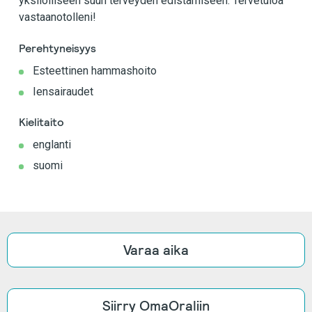
yksilölliseen suun terveyden edistämiseen. Tervetuloa
vastaanotolleni!
Perehtyneisyys
Esteettinen hammashoito
Iensairaudet
Kielitaito
englanti
suomi
Varaa aika
Siirry OmaOraliin