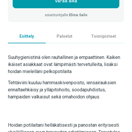
Varaa aika
asiantuntijalle
Elina Salo
Esittely
Palvelut
Toimipisteet
Suuhygienistinä olen rauhallinen ja empaattinen. Kaiken
ikäiset asiakkaat ovat lämpimästi tervetulleita, lisäksi
hoidan mielelläni pelkopotilaita.
Tehtäviini kuuluu hammaskivenpoisto, iensairauksien
ennaltaehkäisy ja ylläpitohoito, soodapuhdistus,
hampaiden valkaisut sekä omahoidon ohjaus.
Hoidan potilaitani helläkätisesti ja panostan erityisesti