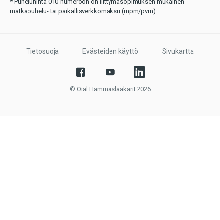
* Puheluhinta 010-numeroon on liittymäsopimuksen mukainen
matkapuhelu- tai paikallisverkkomaksu (mpm/pvm).
Tietosuoja
Evästeiden käyttö
Sivukartta
© Oral Hammaslääkärit 2026