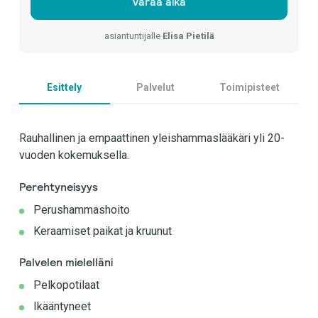
Varaa aika
asiantuntijalle
Elisa Pietilä
Esittely
Palvelut
Toimipisteet
Rauhallinen ja empaattinen yleishammaslääkäri yli 20-
vuoden kokemuksella.
Perehtyneisyys
Perushammashoito
Keraamiset paikat ja kruunut
Palvelen mielelläni
Pelkopotilaat
Ikääntyneet