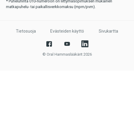
* Puheluhinta 010-numeroon on liittymäsopimuksen mukainen
matkapuhelu- tai paikallisverkkomaksu (mpm/pvm).
Tietosuoja
Evästeiden käyttö
Sivukartta
© Oral Hammaslääkärit 2026