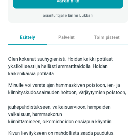
Varaa aika
asiantuntijalle
Emmi Lukkari
Esittely
Palvelut
Toimipisteet
Olen kokenut suuhygienisti. Hoidan kaikki potilaat
yksilöllisesti ja hellästi ammattitaidolla. Hoidan
kaikenikäisiä potilaita.
Minulle voi varata ajan hammaskiven poistoon, ien- ja
kiinnityskudossairauden hoitoon, värjäytymien poistoon,
jauhepuhdistukseen, valkaisuarvioon, hampaiden
valkaisuun, hammaskorun
kiinnittämiseen, oikomishoidon ensiapua käyntiin.
Kivun lievitykseen on mahdollista saada puudutus.