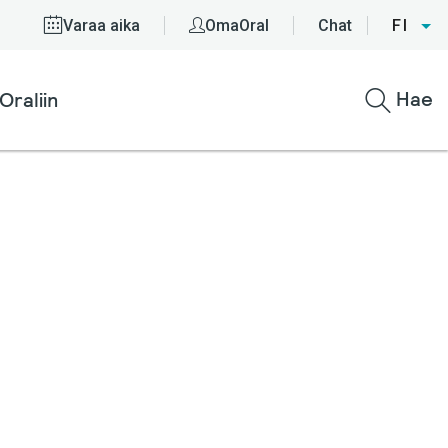
Varaa aika
OmaOral
Chat
FI
Hae
Oraliin