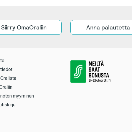
Siirry OmaOraliin
Anna palautetta
to
tiedot
 Oralista
Oraliin
anoton myyminen
utiskirje