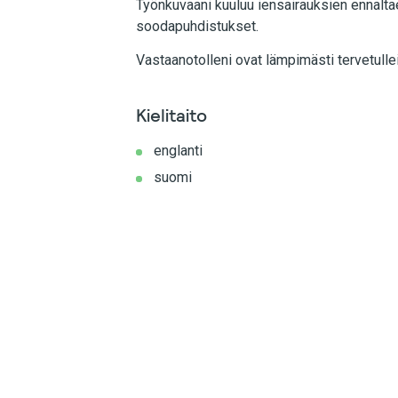
Työnkuvaani kuuluu iensairauksien ennalta
soodapuhdistukset.
Vastaanotolleni ovat lämpimästi tervetulle
Kielitaito
englanti
suomi