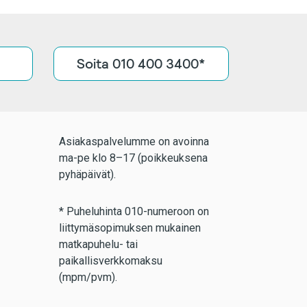
Soita 010 400 3400*
Asiakaspalvelumme on avoinna
ma-pe klo 8–17 (poikkeuksena
pyhäpäivät).
* Puheluhinta 010-numeroon on
liittymäsopimuksen mukainen
matkapuhelu- tai
paikallisverkkomaksu
(mpm/pvm).