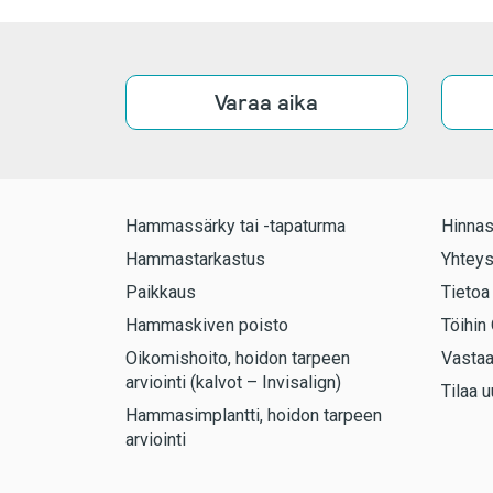
Varaa aika
Hammassärky tai -tapaturma
Hinnas
Hammastarkastus
Yhteys
Paikkaus
Tietoa
Hammaskiven poisto
Töihin 
Oikomishoito, hoidon tarpeen
Vasta
arviointi (kalvot – Invisalign)
Tilaa u
Hammasimplantti, hoidon tarpeen
arviointi