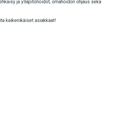
ehkäisy ja ylläpitohoidot, omahoidon ohjaus sekä
ita kaikenikäiset asiakkaat!