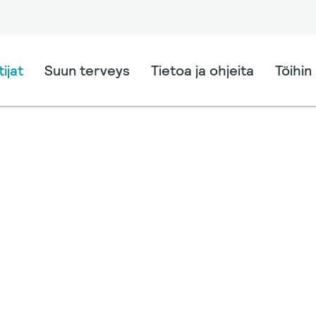
ijat
Suun terveys
Tietoa ja ohjeita
Töihin 