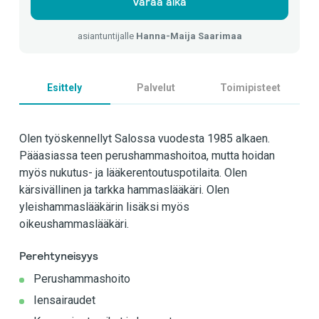
Varaa aika
asiantuntijalle
Hanna-Maija Saarimaa
Esittely
Palvelut
Toimipisteet
Olen työskennellyt Salossa vuodesta 1985 alkaen.
Pääasiassa teen perushammashoitoa, mutta hoidan
myös nukutus- ja lääkerentoutuspotilaita. Olen
kärsivällinen ja tarkka hammaslääkäri. Olen
yleishammaslääkärin lisäksi myös
oikeushammaslääkäri.
Perehtyneisyys
Perushammashoito
Iensairaudet