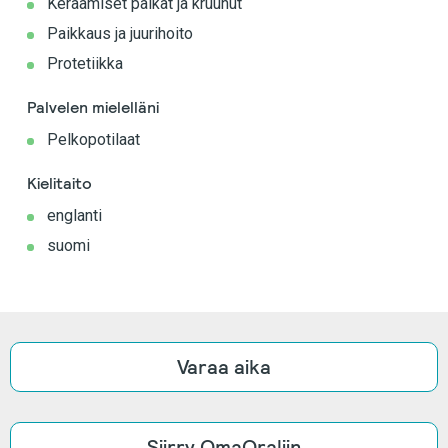
Keraamiset paikat ja kruunut
Paikkaus ja juurihoito
Protetiikka
Palvelen mielelläni
Pelkopotilaat
Kielitaito
englanti
suomi
Varaa aika
Siirry OmaOraliin