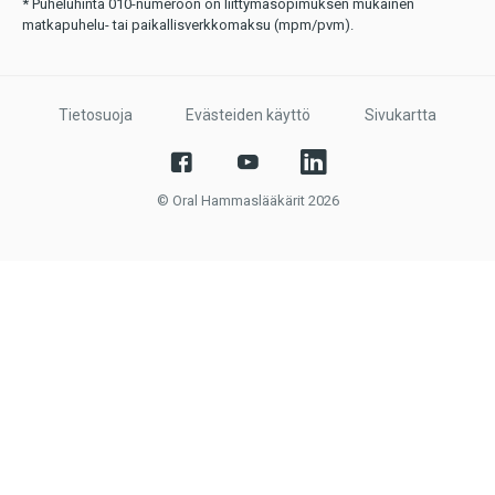
* Puheluhinta 010-numeroon on liittymäsopimuksen mukainen
matkapuhelu- tai paikallisverkkomaksu (mpm/pvm).
Tietosuoja
Evästeiden käyttö
Sivukartta
© Oral Hammaslääkärit 2026