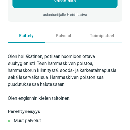
Varaa aika
asiantuntijalle
Heidi Latva
Esittely
Palvelut
Toimipisteet
Olen helläkätinen, potilaan huomioon ottava
suuhygienisti. Teen hammaskiven poistoa,
hammaskorun kiinnitystä, sooda- ja karkeatahnaputsia
sekä laservalkaisua. Hammaskiven poiston saa
puudutuksessa halutessaan.
Olen englannin kielen taitoinen.
Perehtyneisyys
Muut palvelut