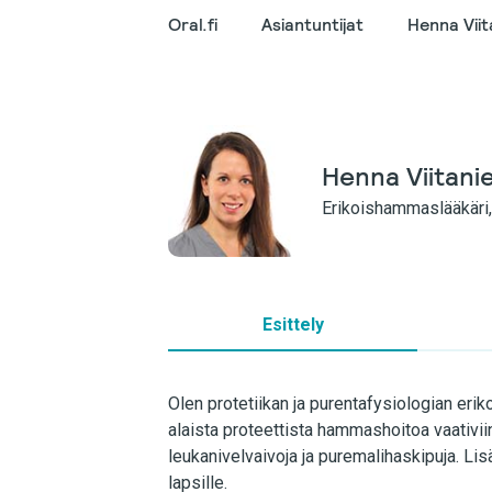
Oral.fi
Asiantuntijat
Henna Viit
Henna Viitani
Erikoishammaslääkäri, 
Esittely
Olen protetiikan ja purentafysiologian eri
alaista proteettista hammashoitoa vaativi
leukanivelvaivoja ja puremalihaskipuja. Li
lapsille.