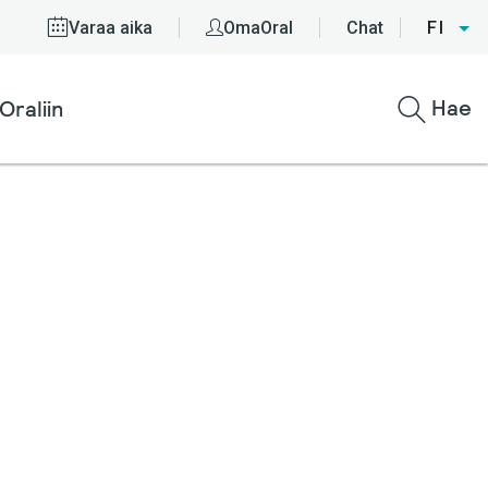
Varaa aika
OmaOral
Chat
FI
Hae
Oraliin