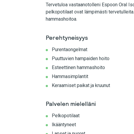
Tervetuloa vastaanotolleni Espoon Oral 
pelkopotilaat ovat lämpimästi tervetulleita.
hammashoitoa.
Perehtyneisyys
Purentaongelmat
Puuttuvien hampaiden hoito
Esteettinen hammashoito
Hammasimplantit
Keraamiset paikat ja kruunut
Palvelen mielelläni
Pelkopotilaat
Ikääntyneet
Lapset ja nuoret