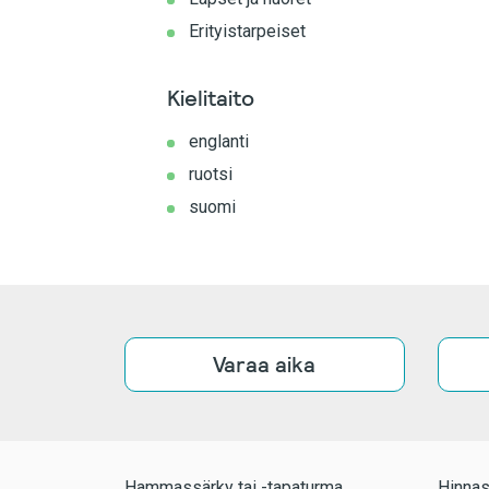
Erityistarpeiset
Kielitaito
englanti
ruotsi
suomi
Varaa aika
Hammassärky tai -tapaturma
Hinnas