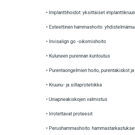
• Implanttihoidot: yksittäiset implanttikruun
• Esteettinen hammashoito: yhdistelmämuov
• Invisalign go -oikomishoito
• Kuluneen purennan kuntoutus
• Purentaongelmien hoito, purentakiskot ja
• Kruunu- ja siltaprotetiikka
• Uniapneakiskojen valmistus
• Irrotettavat proteesit
• Perushammashoito: hammastarkastukset 