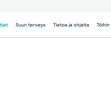
ijat
Suun terveys
Tietoa ja ohjeita
Töihin 