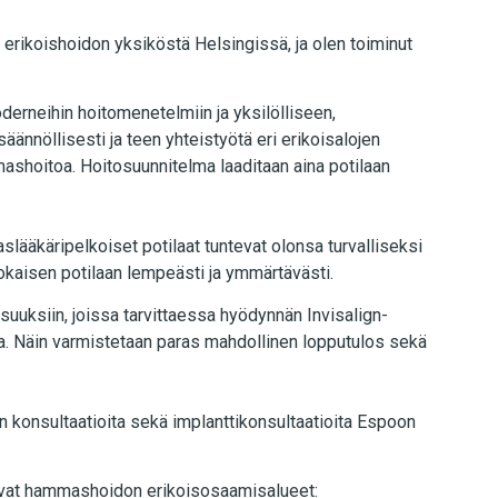
rikoishoidon yksiköstä Helsingissä, ja olen toiminut
erneihin hoitomenetelmiin ja yksilölliseen,
äännöllisesti ja teen yhteistyötä eri erikoisalojen
mmashoitoa. Hoitosuunnitelma laaditaan aina potilaan
lääkäripelkoiset potilaat tuntevat olonsa turvalliseksi
jokaisen potilaan lempeästi ja ymmärtävästi.
suuksiin, joissa tarvittaessa hyödynnän Invisalign-
ja. Näin varmistetaan paras mahdollinen lopputulos sekä
 konsultaatioita sekä implanttikonsultaatioita Espoon
avat hammashoidon erikoisosaamisalueet: