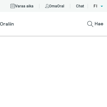
Varaa aika
OmaOral
Chat
FI
Hae
Oraliin