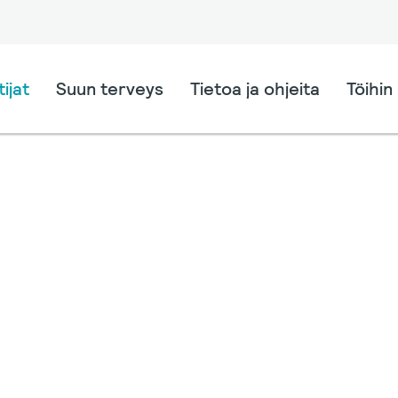
ijat
Suun terveys
Tietoa ja ohjeita
Töihin 