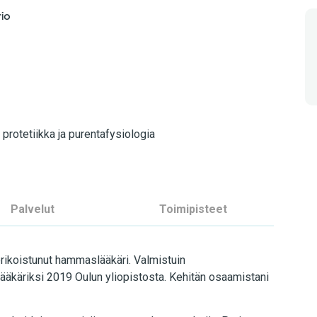
io
protetiikka ja purentafysiologia
Palvelut
Toimipisteet
erikoistunut hammaslääkäri. Valmistuin
äkäriksi 2019 Oulun yliopistosta. Kehitän osaamistani