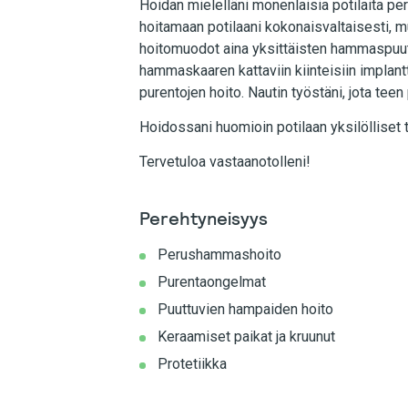
Hoidan mielelläni monenlaisia potilaita per
hoitamaan potilaani kokonaisvaltaisesti, mu
hoitomuodot aina yksittäisten hammaspuu
hammaskaaren kattaviin kiinteisiin implantt
purentojen hoito. Nautin työstäni, jota teen
Hoidossani huomioin potilaan yksilölliset t
Tervetuloa vastaanotolleni!
Perehtyneisyys
Perushammashoito
Purentaongelmat
Puuttuvien hampaiden hoito
Keraamiset paikat ja kruunut
Protetiikka