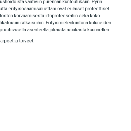
ushoidoista vaativiin purennan kuntoutuksiin. Pyrin
tta erityisosaamisaluettani ovat erilaiset proteettiset
tosten korvaamisesta irtoproteeseihin sekä koko
ikatoisiin ratkaisuihin. Erityismielenkiintona kuluneiden
 positiivisella asenteella jokaista asiakasta kuunnellen.
arpeet ja toiveet.