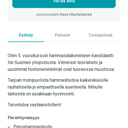
Varaa aika
asiantuntijalle
Henri Kortelainen
Esittely
Palvelut
Toimipisteet
Olen 5. vuosikurssin hammaslääketieteen kandidaatti
Itä-Suomen yliopistosta. Viimeisin teoriatieto ja
uusimmat hoitomenetelmät ovat tuoreessa muistissa.
Tarjoan monipuolista hammashoitoa kaikenikäisille
rauhallisella ja empaattisella asenteella. Minulle
tärkeintä on asiakkaan hyvinvointi.
Tervetuloa vastaanotolleni!
Perehtyneisyys
Perushammashoito