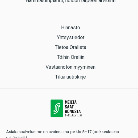
Hammasimplantti, hoidon tarpeen arviointi
Hinnasto
Yhteystiedot
Tietoa Oralista
Töihin Oraliin
Vastaanoton myyminen
Tilaa uutiskirje
Asiakaspalvelumme on avoinna ma-pe klo 8–17 (poikkeuksena
pyhäpäivät).