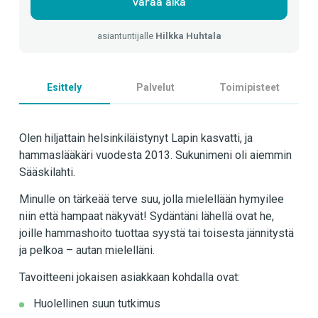
Varaa aika
asiantuntijalle
Hilkka Huhtala
Esittely
Palvelut
Toimipisteet
Olen hiljattain helsinkiläistynyt Lapin kasvatti, ja
hammaslääkäri vuodesta 2013. Sukunimeni oli aiemmin
Sääskilahti.
Minulle on tärkeää terve suu, jolla mielellään hymyilee
niin että hampaat näkyvät! Sydäntäni lähellä ovat he,
joille hammashoito tuottaa syystä tai toisesta jännitystä
ja pelkoa – autan mielelläni.
Tavoitteeni jokaisen asiakkaan kohdalla ovat:
Huolellinen suun tutkimus