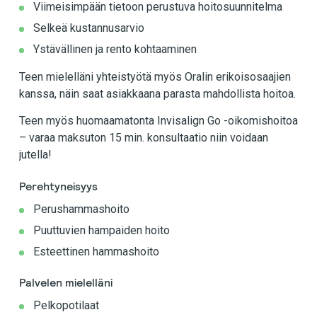
Viimeisimpään tietoon perustuva hoitosuunnitelma
Selkeä kustannusarvio
Ystävällinen ja rento kohtaaminen
Teen mielelläni yhteistyötä myös Oralin erikoisosaajien
kanssa, näin saat asiakkaana parasta mahdollista hoitoa.
Teen myös huomaamatonta Invisalign Go -oikomishoitoa
– varaa maksuton 15 min. konsultaatio niin voidaan
jutella!
Perehtyneisyys
Perushammashoito
Puuttuvien hampaiden hoito
Esteettinen hammashoito
Palvelen mielelläni
Pelkopotilaat