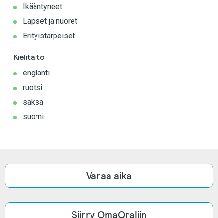
Ikääntyneet
Lapset ja nuoret
Erityistarpeiset
Kielitaito
englanti
ruotsi
saksa
suomi
Varaa aika
Siirry OmaOraliin