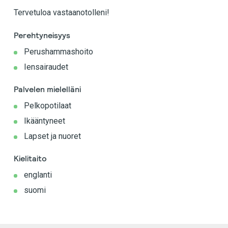
Tervetuloa vastaanotolleni!
Perehtyneisyys
Perushammashoito
Iensairaudet
Palvelen mielelläni
Pelkopotilaat
Ikääntyneet
Lapset ja nuoret
Kielitaito
englanti
suomi