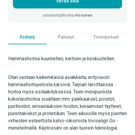
Varaa aika
asiantuntijalle
Iris Hirvonen
Esittely
Palvelut
Toimipisteet
Hammashoitoa kuunnellen, kertoen ja keskustellen.
Otan vastaan kaikenikäisiä asiakkaita, erityisesti
hammashoitopelosta kärsiviä. Tarjoan tarvittaessa
hoitoa myös esilääkityksessä. Teen monipuolista
kokonaishoitoa sisältäen mm. paikkaukset, poistot,
juurihoidot, iensairauksien hoidon, keraamiset täytteet,
purentakiskot ja protetiikan. Teen aikuisille myös pienten
virheiden esteettistä kalvo-oikomista Invisalign Go -
menetelmällä. Käytössäni on alan tuorein teknologia.