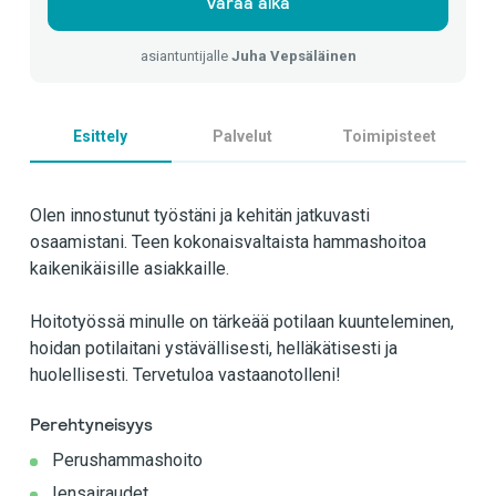
Varaa aika
asiantuntijalle
Juha Vepsäläinen
Esittely
Palvelut
Toimipisteet
Olen innostunut työstäni ja kehitän jatkuvasti
osaamistani. Teen kokonaisvaltaista hammashoitoa
kaikenikäisille asiakkaille.
Hoitotyössä minulle on tärkeää potilaan kuunteleminen,
hoidan potilaitani ystävällisesti, helläkätisesti ja
huolellisesti. Tervetuloa vastaanotolleni!
Perehtyneisyys
Perushammashoito
Iensairaudet