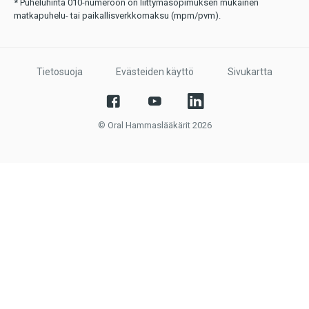
* Puheluhinta 010-numeroon on liittymäsopimuksen mukainen
matkapuhelu- tai paikallisverkkomaksu (mpm/pvm).
Tietosuoja
Evästeiden käyttö
Sivukartta
© Oral Hammaslääkärit 2026