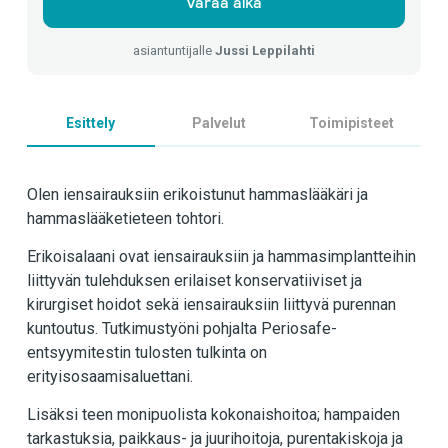
Varaa aika
asiantuntijalle
Jussi Leppilahti
Esittely
Palvelut
Toimipisteet
Olen iensairauksiin erikoistunut hammaslääkäri ja
hammaslääketieteen tohtori.
Erikoisalaani ovat iensairauksiin ja hammasimplantteihin
liittyvän tulehduksen erilaiset konservatiiviset ja
kirurgiset hoidot sekä iensairauksiin liittyvä purennan
kuntoutus. Tutkimustyöni pohjalta Periosafe-
entsyymitestin tulosten tulkinta on
erityisosaamisaluettani.
Lisäksi teen monipuolista kokonaishoitoa; hampaiden
tarkastuksia, paikkaus- ja juurihoitoja, purentakiskoja ja