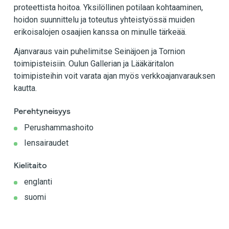
proteettista hoitoa. Yksilöllinen potilaan kohtaaminen,
hoidon suunnittelu ja toteutus yhteistyössä muiden
erikoisalojen osaajien kanssa on minulle tärkeää.
Ajanvaraus vain puhelimitse Seinäjoen ja Tornion
toimipisteisiin. Oulun Gallerian ja Lääkäritalon
toimipisteihin voit varata ajan myös verkkoajanvarauksen
kautta.
Perehtyneisyys
Perushammashoito
Iensairaudet
Kielitaito
englanti
suomi