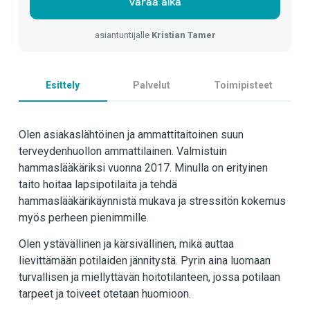
Varaa aika
asiantuntijalle
Kristian Tamer
Esittely
Palvelut
Toimipisteet
Olen asiakaslähtöinen ja ammattitaitoinen suun
terveydenhuollon ammattilainen. Valmistuin
hammaslääkäriksi vuonna 2017. Minulla on erityinen
taito hoitaa lapsipotilaita ja tehdä
hammaslääkärikäynnistä mukava ja stressitön kokemus
myös perheen pienimmille.
Olen ystävällinen ja kärsivällinen, mikä auttaa
lievittämään potilaiden jännitystä. Pyrin aina luomaan
turvallisen ja miellyttävän hoitotilanteen, jossa potilaan
tarpeet ja toiveet otetaan huomioon.