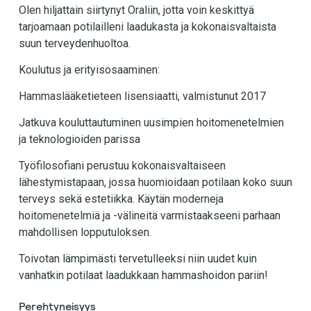
Olen hiljattain siirtynyt Oraliin, jotta voin keskittyä
tarjoamaan potilailleni laadukasta ja kokonaisvaltaista
suun terveydenhuoltoa.
Koulutus ja erityisosaaminen:
Hammaslääketieteen lisensiaatti, valmistunut 2017
Jatkuva kouluttautuminen uusimpien hoitomenetelmien
ja teknologioiden parissa
Työfilosofiani perustuu kokonaisvaltaiseen
lähestymistapaan, jossa huomioidaan potilaan koko suun
terveys sekä estetiikka. Käytän moderneja
hoitomenetelmiä ja -välineitä varmistaakseeni parhaan
mahdollisen lopputuloksen.
Toivotan lämpimästi tervetulleeksi niin uudet kuin
vanhatkin potilaat laadukkaan hammashoidon pariin!
Perehtyneisyys