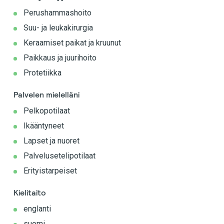
Perushammashoito
Suu- ja leukakirurgia
Keraamiset paikat ja kruunut
Paikkaus ja juurihoito
Protetiikka
Palvelen mielelläni
Pelkopotilaat
Ikääntyneet
Lapset ja nuoret
Palvelusetelipotilaat
Erityistarpeiset
Kielitaito
englanti
suomi