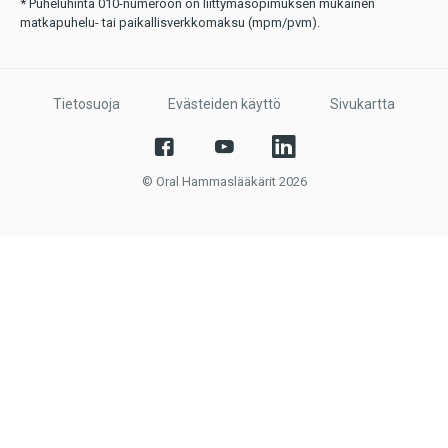
* Puheluhinta 010-numeroon on liittymäsopimuksen mukainen
matkapuhelu- tai paikallisverkkomaksu (mpm/pvm).
Tietosuoja
Evästeiden käyttö
Sivukartta
© Oral Hammaslääkärit 2026