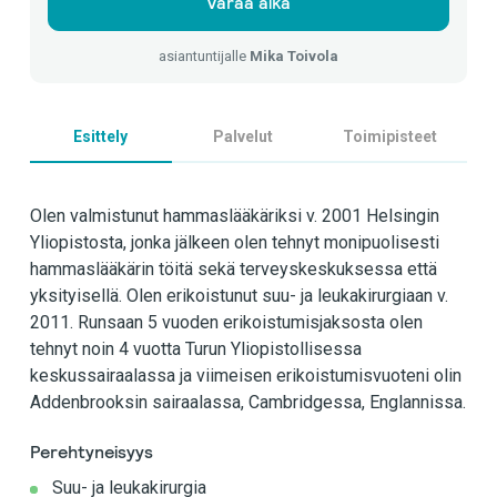
Varaa aika
asiantuntijalle
Mika Toivola
Esittely
Palvelut
Toimipisteet
Olen valmistunut hammaslääkäriksi v. 2001 Helsingin
Yliopistosta, jonka jälkeen olen tehnyt monipuolisesti
hammaslääkärin töitä sekä terveyskeskuksessa että
yksityisellä. Olen erikoistunut suu- ja leukakirurgiaan v.
2011. Runsaan 5 vuoden erikoistumisjaksosta olen
tehnyt noin 4 vuotta Turun Yliopistollisessa
keskussairaalassa ja viimeisen erikoistumisvuoteni olin
Addenbrooksin sairaalassa, Cambridgessa, Englannissa.
Perehtyneisyys
Suu- ja leukakirurgia