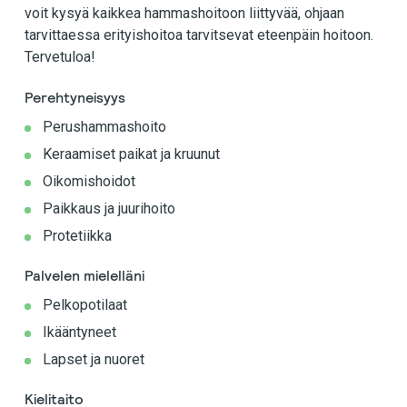
voit kysyä kaikkea hammashoitoon liittyvää, ohjaan
tarvittaessa erityishoitoa tarvitsevat eteenpäin hoitoon.
Tervetuloa!
Perehtyneisyys
Perushammashoito
Keraamiset paikat ja kruunut
Oikomishoidot
Paikkaus ja juurihoito
Protetiikka
Palvelen mielelläni
Pelkopotilaat
Ikääntyneet
Lapset ja nuoret
Kielitaito