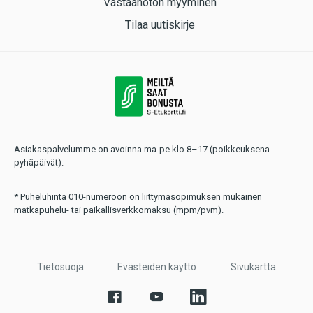
Vastaanoton myyminen
Tilaa uutiskirje
Asiakaspalvelumme on avoinna ma-pe klo 8–17 (poikkeuksena
pyhäpäivät).
* Puheluhinta 010-numeroon on liittymäsopimuksen mukainen
matkapuhelu- tai paikallisverkkomaksu (mpm/pvm).
Tietosuoja
Evästeiden käyttö
Sivukartta