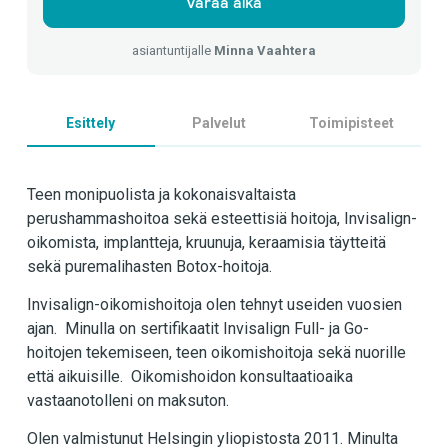
Varaa aika
asiantuntijalle
Minna Vaahtera
Esittely
Palvelut
Toimipisteet
Teen monipuolista ja kokonaisvaltaista
perushammashoitoa sekä esteettisiä hoitoja, Invisalign-
oikomista, implantteja, kruunuja, keraamisia täytteitä
sekä puremalihasten Botox-hoitoja.
Invisalign-oikomishoitoja olen tehnyt useiden vuosien
ajan. Minulla on sertifikaatit Invisalign Full- ja Go-
hoitojen tekemiseen, teen oikomishoitoja sekä nuorille
että aikuisille. Oikomishoidon konsultaatioaika
vastaanotolleni on maksuton.
Olen valmistunut Helsingin yliopistosta 2011. Minulta