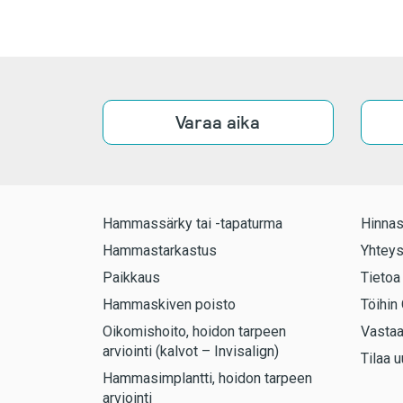
Varaa aika
Hammassärky tai -tapaturma
Hinnas
Hammastarkastus
Yhteys
Paikkaus
Tietoa
Hammaskiven poisto
Töihin 
Oikomishoito, hoidon tarpeen
Vasta
arviointi (kalvot – Invisalign)
Tilaa u
Hammasimplantti, hoidon tarpeen
arviointi