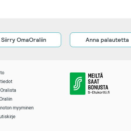
Siirry OmaOraliin
Anna palautetta
to
tiedot
 Oralista
Oraliin
anoton myyminen
utiskirje