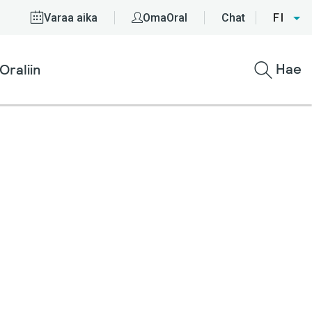
Varaa aika
OmaOral
Chat
FI
Hae
Oraliin