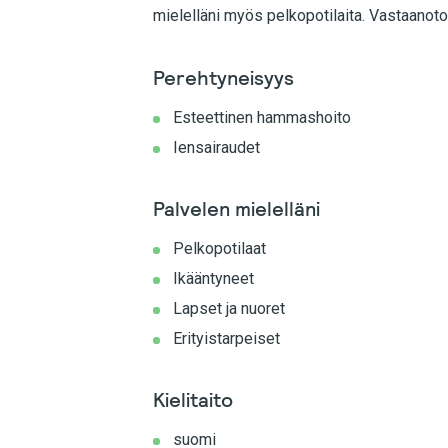
mielelläni myös pelkopotilaita. Vastaanot
Perehtyneisyys
Esteettinen hammashoito
Iensairaudet
Palvelen mielelläni
Pelkopotilaat
Ikääntyneet
Lapset ja nuoret
Erityistarpeiset
Kielitaito
suomi