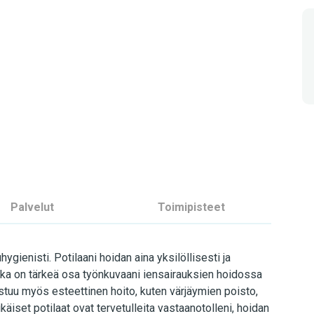
Palvelut
Toimipisteet
ygienisti. Potilaani hoidan aina yksilöllisesti ja
ka on tärkeä osa työnkuvaani iensairauksien hoidossa
stuu myös esteettinen hoito, kuten värjäymien poisto,
ikäiset potilaat ovat tervetulleita vastaanotolleni, hoidan