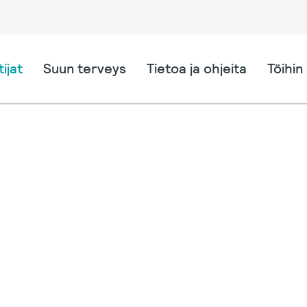
ijat
Suun terveys
Tietoa ja ohjeita
Töihin 