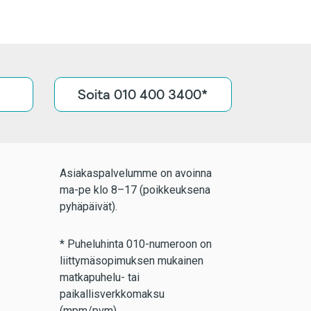
Soita 010 400 3400*
Asiakaspalvelumme on avoinna
ma-pe klo 8–17 (poikkeuksena
pyhäpäivät).
* Puheluhinta 010-numeroon on
liittymäsopimuksen mukainen
matkapuhelu- tai
paikallisverkkomaksu
(mpm/pvm).