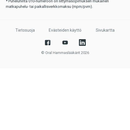
* Puheluhinta 010-numeroon on liittymäsopimuksen mukainen
matkapuhelu- tai paikallisverkkomaksu (mpm/pvm).
Tietosuoja
Evästeiden käyttö
Sivukartta
© Oral Hammaslääkärit 2026