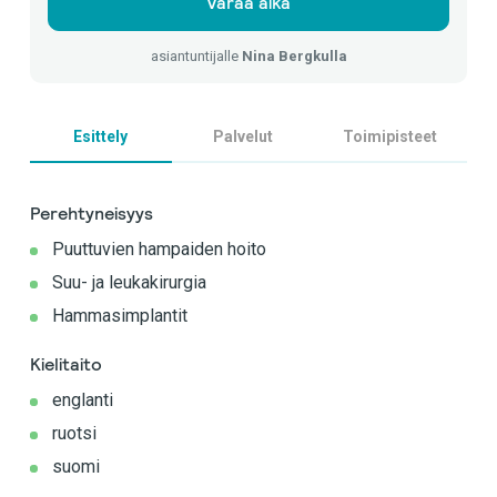
Varaa aika
asiantuntijalle
Nina Bergkulla
Esittely
Palvelut
Toimipisteet
Perehtyneisyys
Puuttuvien hampaiden hoito
Suu- ja leukakirurgia
Hammasimplantit
Kielitaito
englanti
ruotsi
suomi