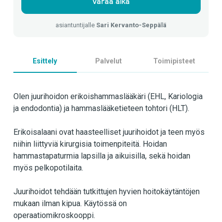
Varaa aika
asiantuntijalle
Sari Kervanto-Seppälä
Esittely
Palvelut
Toimipisteet
Olen juurihoidon erikoishammaslääkäri (EHL, Kariologia
ja endodontia) ja hammaslääketieteen tohtori (HLT).
Erikoisalaani ovat haasteelliset juurihoidot ja teen myös
niihin liittyviä kirurgisia toimenpiteitä. Hoidan
hammastapaturmia lapsilla ja aikuisilla, sekä hoidan
myös pelkopotilaita.
Juurihoidot tehdään tutkittujen hyvien hoitokäytäntöjen
mukaan ilman kipua. Käytössä on
operaatiomikroskooppi.