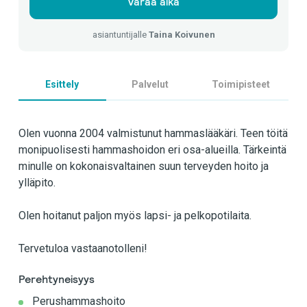
Varaa aika
asiantuntijalle
Taina Koivunen
Esittely
Palvelut
Toimipisteet
Olen vuonna 2004 valmistunut hammaslääkäri. Teen töitä
monipuolisesti hammashoidon eri osa-alueilla. Tärkeintä
minulle on kokonaisvaltainen suun terveyden hoito ja
ylläpito.
Olen hoitanut paljon myös lapsi- ja pelkopotilaita.
Tervetuloa vastaanotolleni!
Perehtyneisyys
Perushammashoito