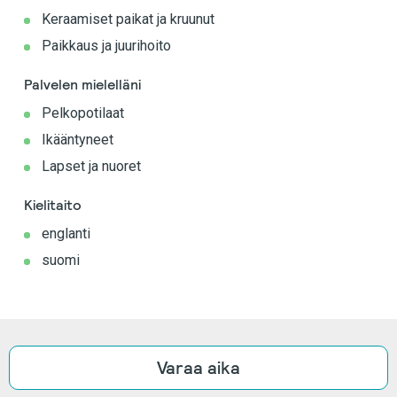
Keraamiset paikat ja kruunut
Paikkaus ja juurihoito
Palvelen mielelläni
Pelkopotilaat
Ikääntyneet
Lapset ja nuoret
Kielitaito
englanti
suomi
Varaa aika