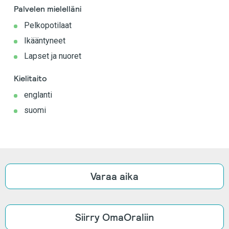
Palvelen mielelläni
Pelkopotilaat
Ikääntyneet
Lapset ja nuoret
Kielitaito
englanti
suomi
Varaa aika
Siirry OmaOraliin