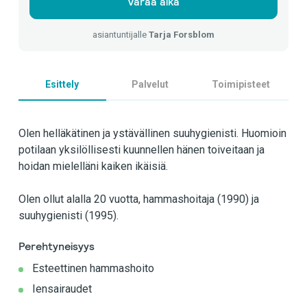
Varaa aika
asiantuntijalle
Tarja Forsblom
Esittely
Palvelut
Toimipisteet
Olen helläkätinen ja ystävällinen suuhygienisti. Huomioin
potilaan yksilöllisesti kuunnellen hänen toiveitaan ja
hoidan mielelläni kaiken ikäisiä.
Olen ollut alalla 20 vuotta, hammashoitaja (1990) ja
suuhygienisti (1995).
Perehtyneisyys
Esteettinen hammashoito
Iensairaudet