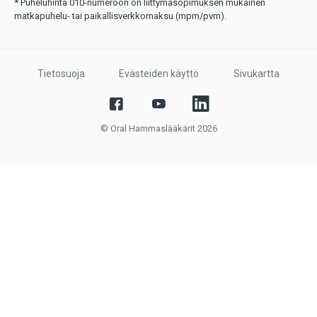
* Puheluhinta 010-numeroon on liittymäsopimuksen mukainen
matkapuhelu- tai paikallisverkkomaksu (mpm/pvm).
Tietosuoja
Evästeiden käyttö
Sivukartta
© Oral Hammaslääkärit 2026