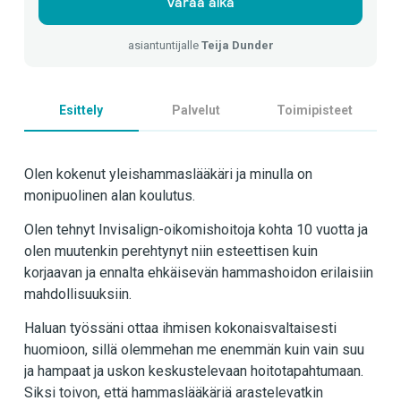
Varaa aika
asiantuntijalle
Teija Dunder
Esittely
Palvelut
Toimipisteet
Olen kokenut yleishammaslääkäri ja minulla on
monipuolinen alan koulutus.
Olen tehnyt Invisalign-oikomishoitoja kohta 10 vuotta ja
olen muutenkin perehtynyt niin esteettisen kuin
korjaavan ja ennalta ehkäisevän hammashoidon erilaisiin
mahdollisuuksiin.
Haluan työssäni ottaa ihmisen kokonaisvaltaisesti
huomioon, sillä olemmehan me enemmän kuin vain suu
ja hampaat ja uskon keskustelevaan hoitotapahtumaan.
Siksi toivon, että hammaslääkäriä arastelevatkin