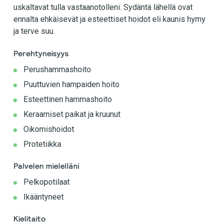
uskaltavat tulla vastaanotolleni. Sydäntä lähellä ovat
ennalta ehkäisevät ja esteettiset hoidot eli kaunis hymy
ja terve suu.
Perehtyneisyys
Perushammashoito
Puuttuvien hampaiden hoito
Esteettinen hammashoito
Keraamiset paikat ja kruunut
Oikomishoidot
Protetiikka
Palvelen mielelläni
Pelkopotilaat
Ikääntyneet
Kielitaito