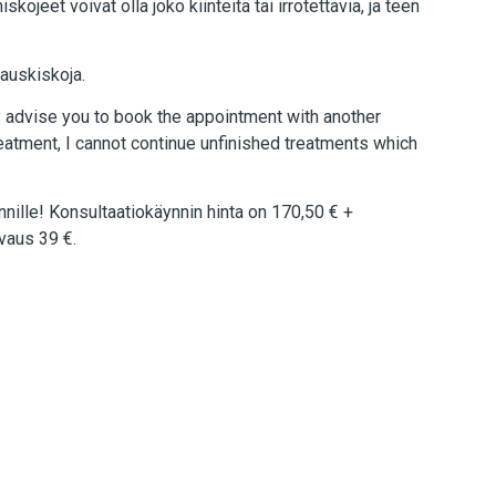
ojeet voivat olla joko kiinteitä tai irrotettavia, ja teen
auskiskoja.
y advise you to book the appointment with another
reatment, I cannot continue unfinished treatments which
nille! Konsultaatiokäynnin hinta on 170,50 € +
vaus 39 €.