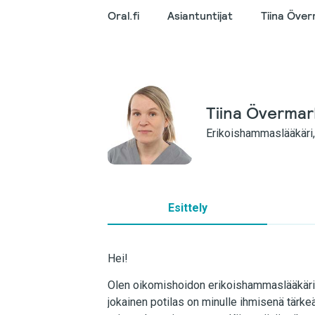
Oral.fi
Asiantuntijat
Tiina Öve
Tiina Övermar
Erikoishammaslääkäri,
Esittely
Hei!
Olen oikomishoidon erikoishammaslääkäri. Ho
jokainen potilas on minulle ihmisenä tärkeä