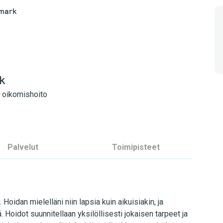
rmark
k
 oikomishoito
Palvelut
Toimipisteet
idan mielelläni niin lapsia kuin aikuisiakin, ja
. Hoidot suunnitellaan yksilöllisesti jokaisen tarpeet ja