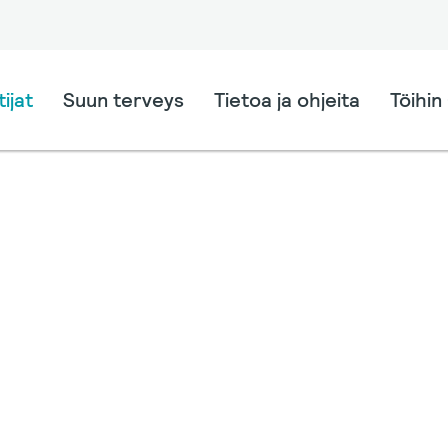
ijat
Suun terveys
Tietoa ja ohjeita
Töihin 