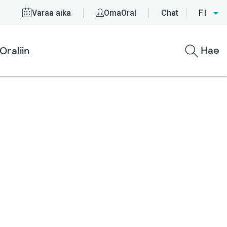
Varaa aika
OmaOral
Chat
FI
Hae
Oraliin