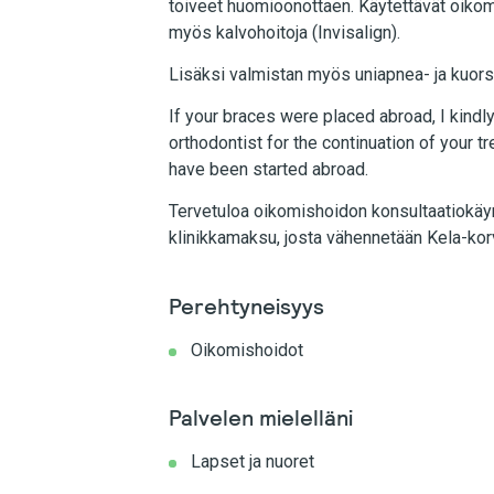
toiveet huomioonottaen. Käytettävät oikomisk
myös kalvohoitoja (Invisalign).
Lisäksi valmistan myös uniapnea- ja kuors
If your braces were placed abroad, I kindl
orthodontist for the continuation of your t
have been started abroad.
Tervetuloa oikomishoidon konsultaatiokäyn
klinikkamaksu, josta vähennetään Kela-kor
Perehtyneisyys
Oikomishoidot
Palvelen mielelläni
Lapset ja nuoret