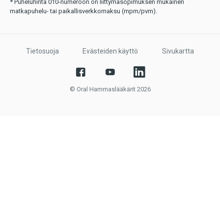
* Puheluhinta 010-numeroon on liittymäsopimuksen mukainen
matkapuhelu- tai paikallisverkkomaksu (mpm/pvm).
Tietosuoja
Evästeiden käyttö
Sivukartta
© Oral Hammaslääkärit 2026