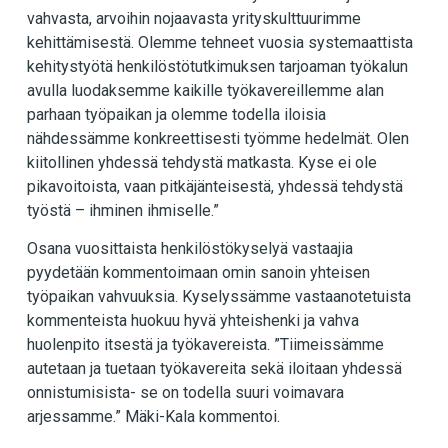
vahvasta, arvoihin nojaavasta yrityskulttuurimme
kehittämisestä. Olemme tehneet vuosia systemaattista
kehitystyötä henkilöstötutkimuksen tarjoaman työkalun
avulla luodaksemme kaikille työkavereillemme alan
parhaan työpaikan ja olemme todella iloisia
nähdessämme konkreettisesti työmme hedelmät. Olen
kiitollinen yhdessä tehdystä matkasta. Kyse ei ole
pikavoitoista, vaan pitkäjänteisestä, yhdessä tehdystä
työstä – ihminen ihmiselle.”
Osana vuosittaista henkilöstökyselyä vastaajia
pyydetään kommentoimaan omin sanoin yhteisen
työpaikan vahvuuksia. Kyselyssämme vastaanotetuista
kommenteista huokuu hyvä yhteishenki ja vahva
huolenpito itsestä ja työkavereista. ”Tiimeissämme
autetaan ja tuetaan työkavereita sekä iloitaan yhdessä
onnistumisista- se on todella suuri voimavara
arjessamme.” Mäki-Kala kommentoi.