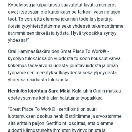
Kyselyissä ja kilpailuissa saavutetut luvut ja numerot
eivät itsessään ole kuitenkaan se tärkein, vaan ne arjen
teot. Toivon, että olemme jokainen todella ylpeitä ja
iloisia työyhteisöstämme sekä yhdessä tekemästämme
äärimmäisen tärkeästä työstä. Hyvä työpaikka syntyy
yhdessä!”
Oral Hammaslääkäreiden Great Place To Work® -
kyselyn tuloksissa on vuodesta toiseen noussut vahva
kokemus tasa-arvoisuudesta, joustavuudesta ja oman
työpanoksen merkityksellisyydestä sekä ylpeydestä
yhdessä saaduista tuloksista.
Henkilöstöjohtaja Sara Mäki-Kala
juhlii Oralin matkaa
edetessämme kohti alan halutuinta työpaikkaa:
”Great Place To Work® -sertifiointi on suuri
luottamuksen osoitus henkilöstöltämme ja arvostamme
sitä erittäin paljon. Sertifiointi osoittaa, että olemme
aidosti kiinnostuneita ihmisten hyvinvoinnista ja