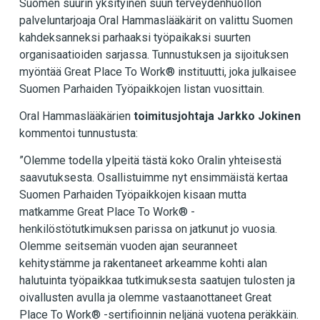
Suomen suurin yksityinen suun terveydenhuollon
palveluntarjoaja Oral Hammaslääkärit on valittu Suomen
kahdeksanneksi parhaaksi työpaikaksi suurten
organisaatioiden sarjassa. Tunnustuksen ja sijoituksen
myöntää Great Place To Work® instituutti, joka julkaisee
Suomen Parhaiden Työpaikkojen listan vuosittain.
Oral Hammaslääkärien
toimitusjohtaja Jarkko Jokinen
kommentoi tunnustusta:
”Olemme todella ylpeitä tästä koko Oralin yhteisestä
saavutuksesta. Osallistuimme nyt ensimmäistä kertaa
Suomen Parhaiden Työpaikkojen kisaan mutta
matkamme Great Place To Work® -
henkilöstötutkimuksen parissa on jatkunut jo vuosia.
Olemme seitsemän vuoden ajan seuranneet
kehitystämme ja rakentaneet arkeamme kohti alan
halutuinta työpaikkaa tutkimuksesta saatujen tulosten ja
oivallusten avulla ja olemme vastaanottaneet Great
Place To Work® -sertifioinnin neljänä vuotena peräkkäin.