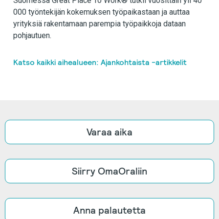
Suomessa Great Place To Work® tutkii vuosittain yli 40
000 työntekijän kokemuksen työpaikastaan ja auttaa
yrityksiä rakentamaan parempia työpaikkoja dataan
pohjautuen.
Katso kaikki aihealueen: Ajankohtaista -artikkelit
Varaa aika
Siirry OmaOraliin
Anna palautetta