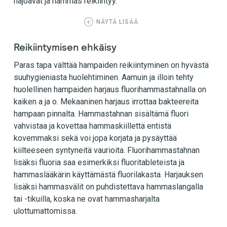
hajoavat ja hammas reikiintyy.
NÄYTÄ LISÄÄ
Reikiintymisen ehkäisy
Paras tapa välttää hampaiden reikiintyminen on hyvästä
suuhygieniasta huolehtiminen. Aamuin ja illoin tehty
huolellinen hampaiden harjaus fluorihammastahnalla on
kaiken a ja o. Mekaaninen harjaus irrottaa bakteereita
hampaan pinnalta. Hammastahnan sisältämä fluori
vahvistaa ja kovettaa hammaskiillettä entistä
kovemmaksi sekä voi jopa korjata ja pysäyttää
kiilteeseen syntyneitä vaurioita. Fluorihammastahnan
lisäksi fluoria saa esimerkiksi fluoritableteista ja
hammaslääkärin käyttämästä fluorilakasta. Harjauksen
lisäksi hammasvälit on puhdistettava hammaslangalla
tai -tikuilla, koska ne ovat hammasharjalta
ulottumattomissa.