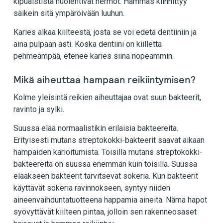
kipuaistista huolehtivat hermot. Hammas kiinnittyy
säikein sitä ympäröivään luuhun.
Karies alkaa kiilteestä, josta se voi edetä dentiiniin ja
aina pulpaan asti. Koska dentiini on kiillettä
pehmeämpää, etenee karies siinä nopeammin.
Mikä aiheuttaa hampaan reikiintymisen?
Kolme yleisintä reikien aiheuttajaa ovat suun bakteerit,
ravinto ja sylki.
Suussa elää normaalistikin erilaisia bakteereita.
Erityisesti mutans streptokokki-bakteerit saavat aikaan
hampaiden karioitumista. Toisilla mutans streptokokki-
bakteereita on suussa enemmän kuin toisilla. Suussa
elääkseen bakteerit tarvitsevat sokeria. Kun bakteerit
käyttävät sokeria ravinnokseen, syntyy niiden
aineenvaihduntatuotteena happamia aineita. Nämä hapot
syövyttävät kiilteen pintaa, jolloin sen rakenneosaset