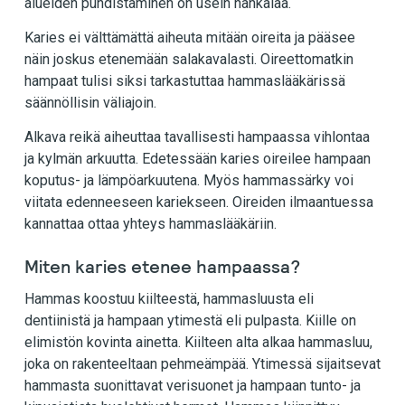
alueiden puhdistaminen on usein hankalaa.
Karies ei välttämättä aiheuta mitään oireita ja pääsee
näin joskus etenemään salakavalasti. Oireettomatkin
hampaat tulisi siksi tarkastuttaa hammaslääkärissä
säännöllisin väliajoin.
Alkava reikä aiheuttaa tavallisesti hampaassa vihlontaa
ja kylmän arkuutta. Edetessään karies oireilee hampaan
koputus- ja lämpöarkuutena. Myös hammassärky voi
viitata edenneeseen kariekseen. Oireiden ilmaantuessa
kannattaa ottaa yhteys hammaslääkäriin.
Miten karies etenee hampaassa?
Hammas koostuu kiilteestä, hammasluusta eli
dentiinistä ja hampaan ytimestä eli pulpasta. Kiille on
elimistön kovinta ainetta. Kiilteen alta alkaa hammasluu,
joka on rakenteeltaan pehmeämpää. Ytimessä sijaitsevat
hammasta suonittavat verisuonet ja hampaan tunto- ja